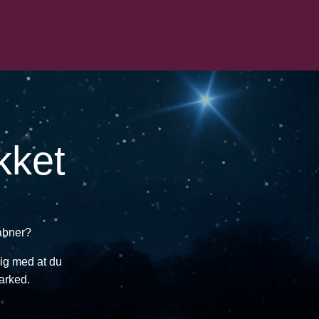
kket
 åbner?
ig med at du
arked.