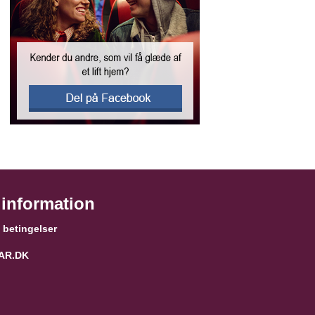
 information
g betingelser
PAR.DK