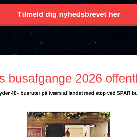
Tilmeld dig nyhedsbrevet her
ts busafgange 2026 offent
lbyder 40+ busruter på tværs af landet med stop ved SPAR bu