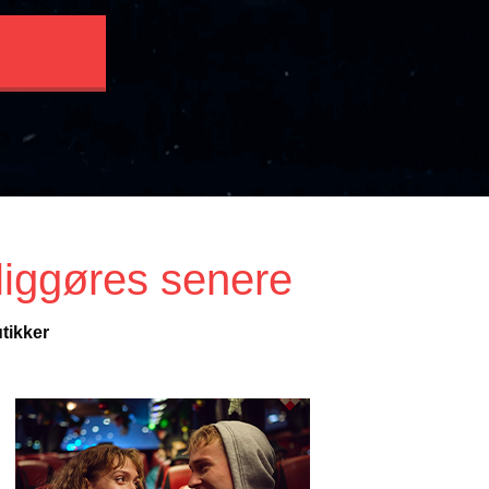
liggøres senere
tikker