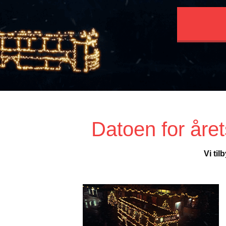
Datoen for åre
Vi ti